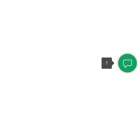
?
Ц
ентр развития личности «АльтенЪ» приглашает
на новый авторский тренинг-практикум
Владимира Миклаша по изучению и