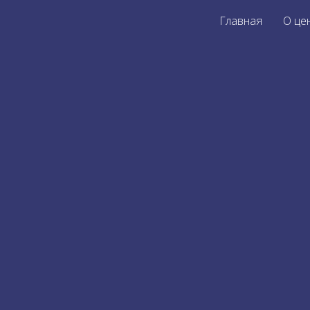
Главная
О це