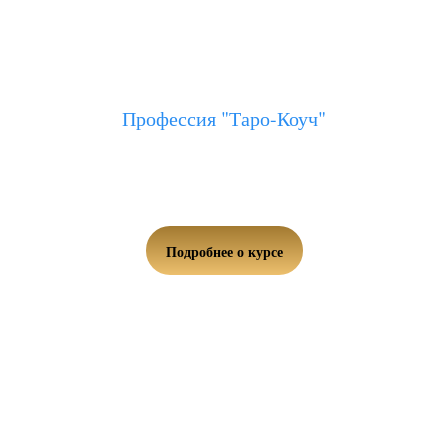
Профессия "Таро-Коуч"
Получи три профессии и стань дипломированным
специалистом в области Таро и Т-игр
Подробнее о курсе