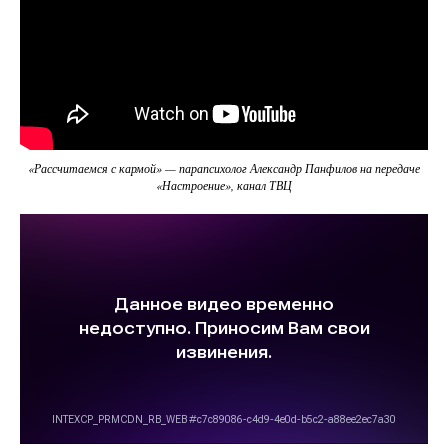
«Рассчитаемся с кармой» — парапсихолог Александр Панфилов на передаче
«Настроение», канал ТВЦ