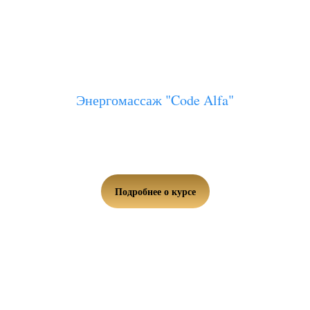
Энергомассаж "Code Alfa"
Освой технику энергомассажа по уникальной авторской
системе "Code Alfa"
Подробнее о курсе