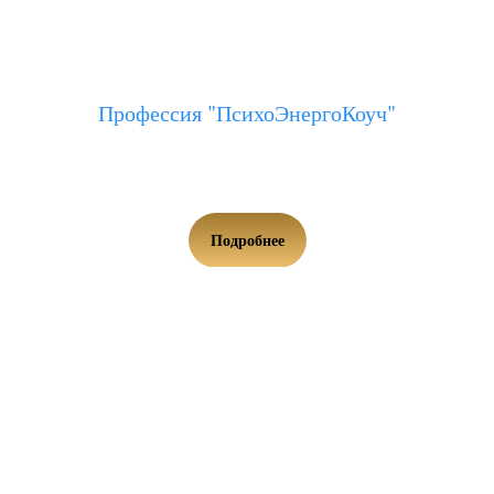
Профессия "ПсихоЭнергоКоуч"
Освой трендовую профессию современного мира
Подробнее